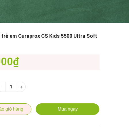
 trẻ em Curaprox CS Kids 5500 Ultra Soft
000₫
ào giỏ hàng
Mua ngay