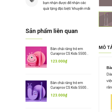
bạn nhận được để nhận các
quà tặng đặc biệt/ khuyến mãi
Sản phẩm liên quan
MÔ T
Bàn chải răng trẻ em
Curaprox CS Kids 5500
Ultra Soft - Hồng
123.000₫
Bàn
Dàn
việ
Bàn chải răng trẻ em
răn
Curaprox CS Kids 5500
Ultra Soft - Tím
123.000₫