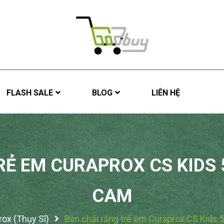
FLASH SALE
BLOG
LIÊN HỆ
Ẻ EM CURAPROX CS KIDS 
CAM
ox (Thụy Sĩ)
Bàn chải răng trẻ em Curaprox CS Kids 5