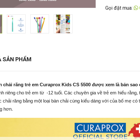
Gọi đặt mua:
Ả SẢN PHẨM
 chải răng trẻ em Curaprox Kids CS 5500 được xem là bản sao 
h riêng cho trẻ em từ -12 tuổi. Các chuyên gia về trẻ em hiểu rằng, 
c chải răng bằng một loại bàn chải cùng kiểu dáng với của bố mẹ có 
g hơn.