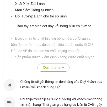
- Xuất Xứ: Đài Loan
- Màu Sắc: Trắng tự nhiên
- Đối Tượng: Dành cho trẻ sơ sinh
___Bao tay sơ sinh cột dây vải bông hữu cơ Simba
___
- Được may từ chất liệu vải bông hữu cơ Organic
bền đẹp, mềm mại, được cấp tiêu chuẩn quốc tế CU
Hà Lan về độ an toàn và chất lượng cao cấp.
- Sản phẩm được kiểm định không chứa chất huỳnh
quang, không chứa chất Formaldehyde, không sử
Xem thêm
dụng màu nhuộm, bảo đảm màu nguyên thủy của
bông hữu cơ nên an toàn cho bé yêu nhà bạn.
- Chất liệu thấm hút mồ hôi tốt tạo sự thoải mái tối ưu
Chúng tôi sẽ gửi thông tin đơn hàng của Quý khách qua
Email (Nếu khách cung cấp)
cho bé khi sử dụng.
- Thiết kế kiểu thắt nơ giúp bạn cố định bao tay vào
Phí ship/freeship sẽ được tự động khi khách điền thông
tay bé 1 dễ dàng, tránh làm rớt bao tay mà vẫn không
tin nhận hàng. Thời gian giao hàng dự kiến từ 2–5 ngày.
làm bé khó chịu.