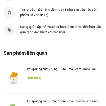
Trả lại các mặt hàng đã mua và nhận lại tiền nếu sản
phẩm có vấn đề (*)
___Bao Tay Vải Xô Cho Bé Sơ Sinh Simba ___
- Thiết kế đơn giản, tạo điểm nhấn với phần bèo
Đừng quên áp mã voucher bạn nhận được để nhận các
nhúng ở cổ tay đẹp mắt.
quà tặng đặc biệt/ khuyến mãi
- Bao tay dệt từ vải cotton cao cấp, mềm và không
kích ứng da nên bạn có thể yên tâm cho bé sử dụng.
- Được may từ chất liệu vải xô có co giãn cao cấp,
Sản phẩm liên quan
mềm mại và thấm hút mồ hôi hiệu quả.
- Sản phẩm không chứa Formaldehyde, không chứa
chất huỳnh quang nên an toàn với sức khỏe của bé.
Ly tập uống hút tự động 180ml - màu cam Simba 6m+
- Được dệt bằng công nghệ hiện đại đảm bảo loại bỏ
mọi đoạn chỉ thừa, không làm vướng víu tay bé khi
190.000₫
mang.
___Bao Tay Sơ Sinh Simba Cotton Dày in hình sư tử
Ly tập uống hút tự động 180ml - màu xanh lá Simba 6m+
Simba___