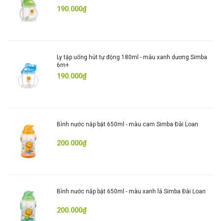
190.000₫
- Sản phẩm dệt từ vải cotton cao cấp, mềm mại cho
bé cảm giác dễ chịu khi mang.
- Được may từ chất liệu vải cotton cao cấp, mềm
mại và thấm hút mồ hôi hiệu quả.
Ly tập uống hút tự động 180ml - màu xanh dương Simba
- Sản phẩm không chứa Formaldehyde, không chứa
6m+
chất huỳnh quang nên an toàn với sức khỏe của bé.
190.000₫
- In hình sư tử Simba màu cam đặc trưng trên bề
mặt thật đẹp mắt và nổi bật.
- Sản phẩm có màu trắng chủ đạo đem lại vẻ ngoài
Bình nước nắp bật 650ml - màu cam Simba Đài Loan
bắt mắt cho bé yêu nhà bạn.
- Gia tăng độ dày một cách hoàn hảo giúp tăng
200.000₫
cường khả năng giữ ấm cho bé, nhất là khi thời tiết
chuyển lạnh.
- Sản phẩm cũng giúp bảo vệ tay bé tối ưu, tránh tình
trạng bé làm xước da khi sử dụng móng tay.
Bình nước nắp bật 650ml - màu xanh lá Simba Đài Loan
GIỚI THIỆU SƠ LƯỢC
200.000₫