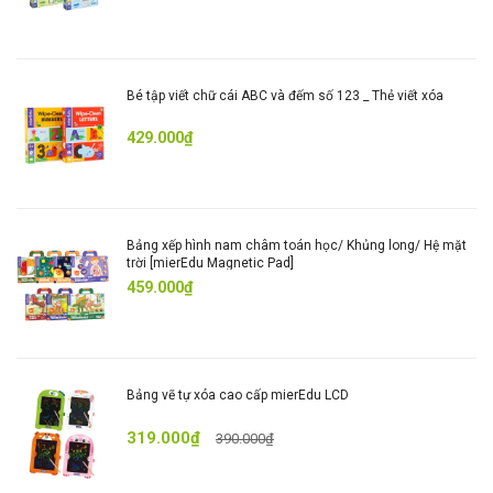
mierEdu
là thương hiệu giáo dục sớm đến từ Úc,
chuyên phát triển các dòng sản phẩm sáng tạo như bộ
xếp hình, đồ thủ công, bảng vẽ LCD và trò chơi học tập.
Mỗi sản phẩm của mierEdu đều được thiết kế với mục
Bé tập viết chữ cái ABC và đếm số 123 _ Thẻ viết xóa
tiêu truyền cảm hứng học hỏi, khám phá và phát triển
429.000₫
toàn diện cho trẻ em ngay từ những năm đầu đời.
Bảng xếp hình nam châm toán học/ Khủng long/ Hệ mặt
trời [mierEdu Magnetic Pad]
459.000₫
Bảng vẽ tự xóa cao cấp mierEdu LCD
319.000₫
390.000₫