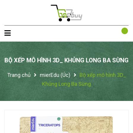
BỘ XẾP MÔ HÌNH 3D_ KHỦNG LONG BA SỪNG
Trang chủ
mierEdu (Úc)
Bộ xếp mô hình 3D_
Khủng Long Ba Sừng