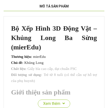
MÔ TẢ SẢN PHẨM
Bộ Xếp Hình 3D Động Vật –
Khủng Long Ba Sừng
(mierEdu)
Thương hiệu:
mierEdu
Chủ đề:
Khủng Long
Chất liệu:
Giấy bìa cao cấp, đạt chuẩn FSC
Đối tượng sử dụng:
Trẻ từ 8 tuổi (có thể cần sự hỗ trợ
của phụ huynh)
Giới thiệu sản phẩm
Bộ xếp hình 3D mô hình
của mierEdu là sản phẩm
Xem thêm
mang tính giáo dục và sáng tạo cao, giúp trẻ em vừa học