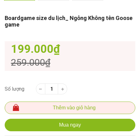
Boardgame size du lịch_ Ngỗng Không tên Goose
game
199.000₫
259.000₫
Số lượng
Thêm vào giỏ hàng
Mua ngay