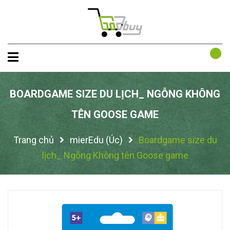
BOARDGAME SIZE DU LỊCH_ NGỖNG KHÔNG
TÊN GOOSE GAME
Trang chủ
mierEdu (Úc)
Boardgame size du
lịch_ Ngỗng Không tên Goose game