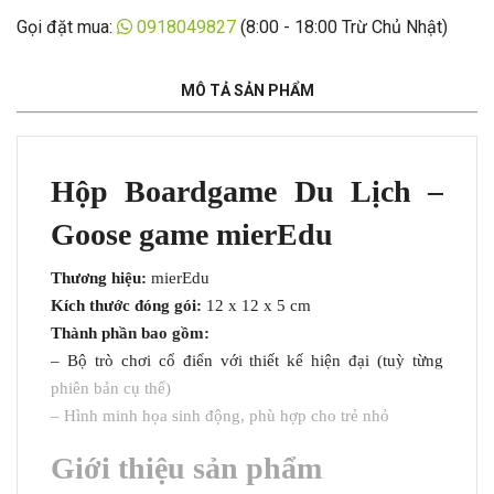
Gọi đặt mua:
0918049827
(8:00 - 18:00 Trừ Chủ Nhật)
MÔ TẢ SẢN PHẨM
Hộp Boardgame Du Lịch –
Goose game mierEdu
Thương hiệu:
mierEdu
Kích thước đóng gói:
12 x 12 x 5 cm
Thành phần bao gồm:
– Bộ trò chơi cổ điển với thiết kế hiện đại (tuỳ từng
phiên bản cụ thể)
– Hình minh họa sinh động, phù hợp cho trẻ nhỏ
Giới thiệu sản phẩm