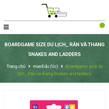
BOARDGAME SIZE DU LỊCH_ RẮN VÀ THANG
SNAKES AND LADDERS
Trang chủ
mierEdu (Úc)
Boardgame size du
lịch_ Rắn và thang Snakes and ladders