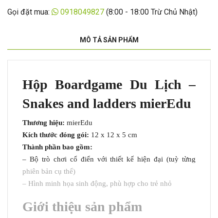
Gọi đặt mua:
0918049827
(8:00 - 18:00 Trừ Chủ Nhật)
MÔ TẢ SẢN PHẨM
Hộp Boardgame Du Lịch –
Snakes and ladders mierEdu
Thương hiệu:
mierEdu
Kích thước đóng gói:
12 x 12 x 5 cm
Thành phần bao gồm:
– Bộ trò chơi cổ điển với thiết kế hiện đại (tuỳ từng
phiên bản cụ thể)
– Hình minh họa sinh động, phù hợp cho trẻ nhỏ
Giới thiệu sản phẩm