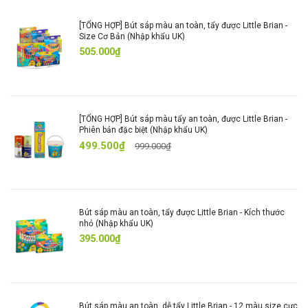
CÔNG DỤNG
- Vẽ tranh, làm đồ thủ công mĩ nghệ …
[TỔNG HỢP] Bút sáp màu an toàn, tẩy được Little Brian -
Size Cơ Bản (Nhập khẩu UK)
- Gọn gàng: thay thế cho việc sử dụng màu nước và
505.000₫
các dụng cụ hoạ cụ
- Tiết kiệm: thời gian chuẩn bị và dọn dẹp so với sử
dụng màu nước
[TỔNG HỢP] Bút sáp màu tẩy an toàn, được Little Brian -
- Đa năng: vừa vẽ giấy như bút sáp, vừa sáng tạo trên
Phiên bản đặc biệt (Nhập khẩu UK)
các chất liệu khác như màu nước
499.500₫
999.000₫
🟪 12 màu mini : Đen, Xanh Dương, Đỏ, Xanh Lá,
Vàng, Nâu, Trắng, Cam, Tím, Hồng, Xanh Lá Nhạt,
Xanh Dương Nhạt
Bút sáp màu an toàn, tẩy được Little Brian - Kích thước
nhỏ (Nhập khẩu UK)
395.000₫
Bút sáp màu an toàn, dễ tẩy Little Brian - 12 màu size cực