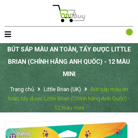
BÚT SÁP MÀU AN TOÀN, TẨY ĐƯỢC LITTLE
BRIAN (CHÍNH HÃNG ANH QUỐC) - 12 MÀU
MINI
Trang chủ
Little Brian (UK)
Bút sáp màu an
toàn, tẩy được Little Brian (Chính hãng Anh Quốc) -
12 màu mini