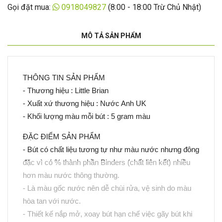
Gọi đặt mua:
0918049827
(8:00 - 18:00 Trừ Chủ Nhật)
MÔ TẢ SẢN PHẨM
THÔNG TIN SẢN PHẨM
- Thương hiệu : Little Brian
- Xuất xứ thương hiệu : Nước Anh UK
- Khối lượng màu mỗi bút : 5 gram màu
ĐẶC ĐIỂM SẢN PHẨM
- Bút có chất liệu tương tự như màu nước nhưng đông
đặc vì có % thành phần Binders (chất liên kết) nhiều
hơn màu nước thông thường.
- Là màu gốc nước nên dễ chùi rửa, vệ sinh do màu
hòa tan với nước.
- Thiết kế nắp mở, xoay bút hạn chế việc gãy bút khi