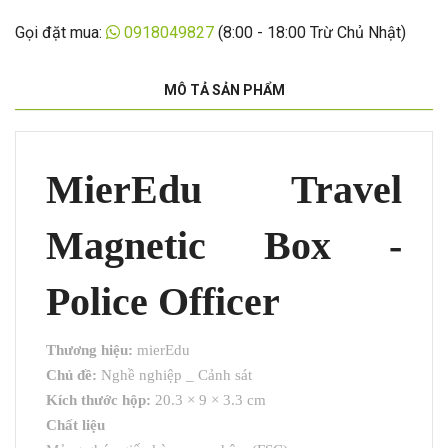
Gọi đặt mua:
0918049827
(8:00 - 18:00 Trừ Chủ Nhật)
MÔ TẢ SẢN PHẨM
MierEdu Travel
Magnetic Box -
Police Officer
Thương hiệu:
mierEdu
Chủ đề:
Nghề nghiệp _ Cảnh sát
Kích thước hộp:
20.3 × 9 × 3.3 cm
Chất liệu