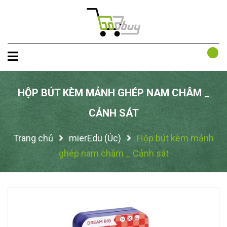
HỘP BÚT KÈM MẢNH GHÉP NAM CHÂM _
CẢNH SÁT
Trang chủ
mierEdu (Úc)
Hộp bút kèm mảnh
ghép nam châm _ Cảnh sát