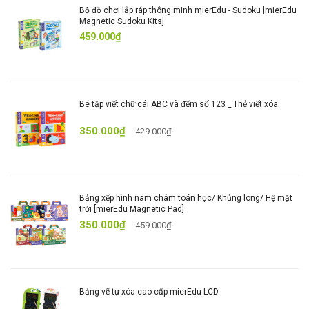
An toàn thân thiện:
Chất liệu giấy an toán, không
Bộ đồ chơi lắp ráp thông minh mierEdu - Sudoku [mierEdu
Magnetic Sudoku Kits]
dùng chất tẩy độc hại, mực in thực vật
459.000₫
Thiết kế tiện dụng:
Gọn nhẹ, dễ mang theo – phù hợp
cho bé chơi mọi lúc, mọi nơi
Bé tập viết chữ cái ABC và đếm số 123 _ Thẻ viết xóa
350.000₫
429.000₫
Bảng xếp hình nam châm toán học/ Khủng long/ Hệ mặt
trời [mierEdu Magnetic Pad]
350.000₫
459.000₫
Bảng vẽ tự xóa cao cấp mierEdu LCD