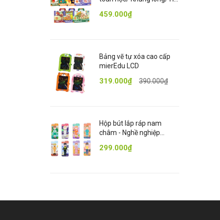
mặt trời [mierEdu
bé 
459.000₫
Magnetic Pad]
L
K
Bảng vẽ tự xóa cao cấp
mierEdu LCD
P
319.000₫
390.000₫
G
A
Hộp bút lắp ráp nam
T
châm - Nghề nghiệp
[mierEdu Travel Magnetic
299.000₫
Boxes Occupations]