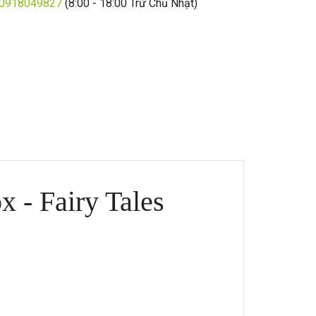
0918049827
(8:00 - 18:00 Trừ Chủ Nhật)
 - Fairy Tales