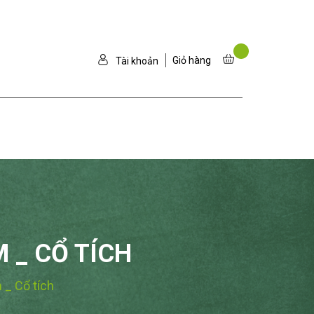
Giỏ hàng
Tài khoản
 _ CỔ TÍCH
_ Cổ tích