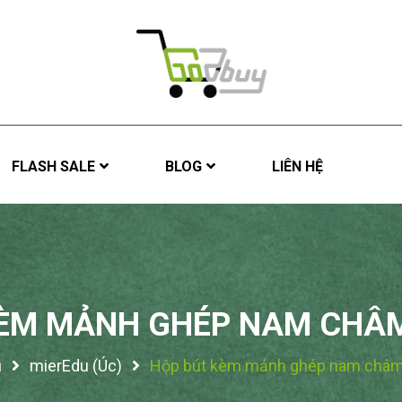
FLASH SALE
BLOG
LIÊN HỆ
ÈM MẢNH GHÉP NAM CHÂM
ủ
mierEdu (Úc)
Hộp bút kèm mảnh ghép nam châm 