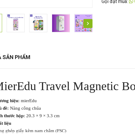
Gọi đặt mua:
Ả SẢN PHẨM
ierEdu Travel Magnetic Box
ơng hiệu:
mierEdu
 đề:
Nàng công chúa
h thước hộp:
20.3 × 9 × 3.3 cm
t liệu
g ghép giấy kèm nam châm (FSC)