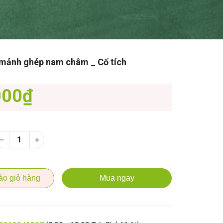
mảnh ghép nam châm _ Cổ tích
000₫
ào giỏ hàng
Mua ngay