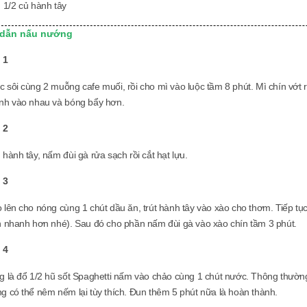
1/2 củ hành tây
dẫn nấu nướng
 1
 sôi cùng 2 muỗng cafe muối, rồi cho mì vào luộc tầm 8 phút. Mì chín vớt 
nh vào nhau và bóng bẩy hơn.
 2
 hành tây, nấm đùi gà rửa sạch rồi cắt hạt lựu.
 3
 lên cho nóng cùng 1 chút dầu ăn, trút hành tây vào xào cho thơm. Tiếp t
n nhanh hơn nhé). Sau đó cho phần nấm đùi gà vào xào chín tầm 3 phút.
 4
g là đổ 1/2 hũ sốt Spaghetti nấm vào chảo cùng 1 chút nước. Thông thường
g có thể nêm nếm lại tùy thích. Đun thêm 5 phút nữa là hoàn thành.