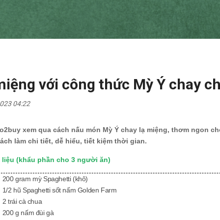
miệng với công thức Mỳ Ý chay c
023 04:22
2buy xem qua cách nấu món Mỳ Ý chay lạ miệng, thơm ngon cho
ách làm chi tiết, dễ hiểu, tiết kiệm thời gian.
liệu (khẩu phần cho 3 người ăn)
200 gram mỳ Spaghetti (khô)
1/2 hũ Spaghetti sốt nấm Golden Farm
2 trái cà chua
200 g nấm đùi gà