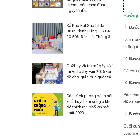
Hướng dẫn chọn đúng
ngay từ đầu
Hướng 
Xả Kho Bút Sáp Little
Bước
Brian Chính Hãng – Sale
20-50% Đến Hết Tháng 3
Đun nước
không dí
Bước
Go2buy Vietnam "gây sốt"
Cà chua,
tại Vietbaby Fair 2025 với
đồ chơi giáo dục quốc tế
Bước
Bắc chảo
Các cách phòng bệnh sốt
xuất huyết khi sống ở khu
để cà ta
đô thị thành phố lớn mới
nhất 2023
Bước
Cuối cùn
vừa miện