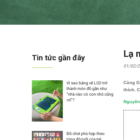
Lạ 
Tin tức gần đây
01/02/2
Cùng Go
Vì sao bảng vẽ LCD trở
thành món đồ gần như
thích. C
"nhà nào có con nhỏ cũng
có"?
Nguyên 
Đồ chơi phù hợp theo
từng độ tuổi của trẻ: