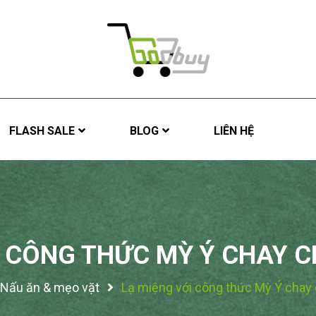
FLASH SALE
BLOG
LIÊN HỆ
I CÔNG THỨC MỲ Ý CHAY 
Nấu ăn & mẹo vặt
Lạ miệng với công thức Mỳ Ý chay