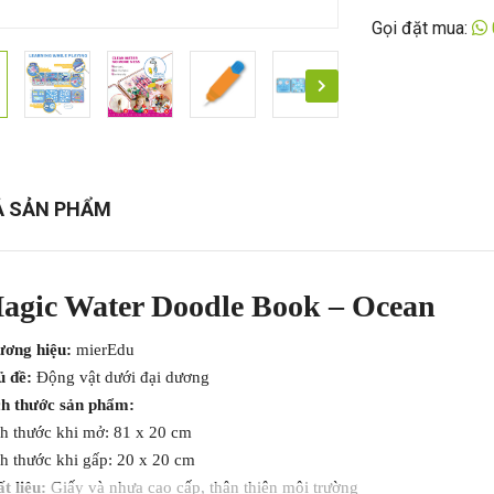
Gọi đặt mua:
Ả SẢN PHẨM
agic Water Doodle Book – Ocean
ơng hiệu:
mierEdu
 đề:
Động vật dưới đại dương
h thước sản phẩm:
h thước khi mở: 81 x 20 cm
h thước khi gấp: 20 x 20 cm
t liệu:
Giấy và nhựa cao cấp, thân thiện môi trường