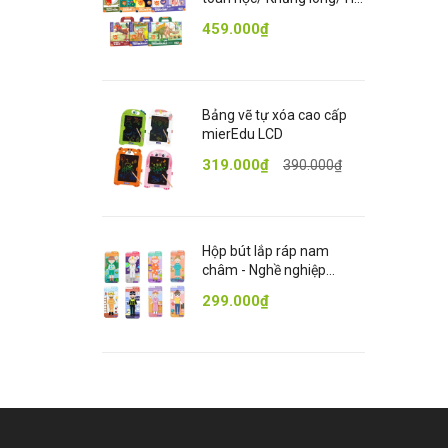
A
mặt trời [mierEdu
459.000₫
P
Magnetic Pad]
T
Bảng vẽ tự xóa cao cấp
mierEdu LCD
319.000₫
390.000₫
Hộp bút lắp ráp nam
châm - Nghề nghiệp
[mierEdu Travel Magnetic
299.000₫
Boxes Occupations]