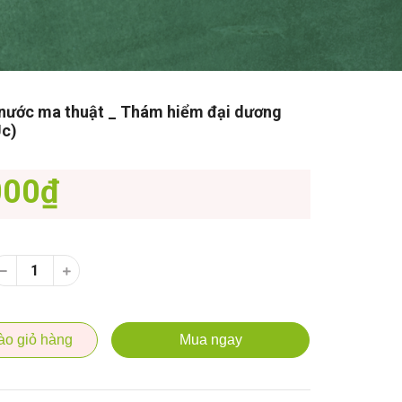
nước ma thuật _ Thám hiểm đại dương
Úc)
000₫
ào giỏ hàng
Mua ngay