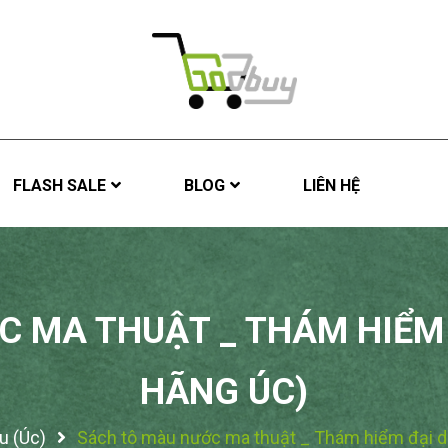
FLASH SALE
BLOG
LIÊN HỆ
 MA THUẬT _ THÁM HIỂM
HÃNG ÚC)
u (Úc)
Sách tô màu nước ma thuật _ Thám hiểm đại d