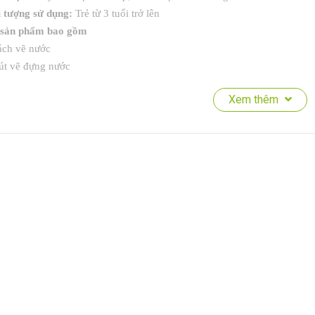
 tượng sử dụng:
Trẻ từ 3 tuổi trở lên
 sản phẩm bao gồm
ách vẽ nước
út vẽ đựng nước
 ý sử dụng
Xem thêm
 dùng lần đầu, nên chờ đầu bút ngấm nước mềm
 trang sách khô hoàn toàn trước khi đóng lại để tránh làm hỏng bề mặt 
i thiệu sản phẩm
ic Water Doodle Book – Ocean là cuốn sách vẽ nước thông minh giúp 
i nước
 cần đổ nước vào bút và vẽ, hình ảnh sẽ hiện lên rồi tự biến mất sau và
 phẩm lý tưởng cho việc học và chơi tại nhà, trên ô tô, máy bay hay khi 
 ích nổi bật
Tô màu không bẩn:
Không mực, không hóa chất, chỉ cần nước sạch.
ử dụng nhiều lần:
Hình ảnh tự biến mất sau 3–5 phút để vẽ lại.