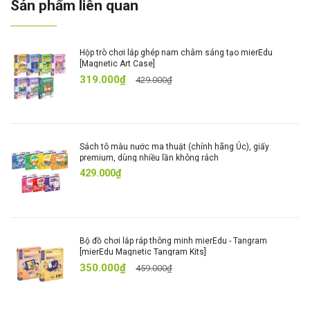
Sản phẩm liên quan
Trọn bộ trải nghiệm nghệ thuật tiện lợi
Với đầy đủ cọ vẽ, bảng màu và sách tranh, sản phẩm
mang lại trải nghiệm mỹ thuật liền mạch, dễ sử dụng,
Hộp trò chơi lắp ghép nam châm sáng tạo mierEdu
không cần chuẩn bị thêm vật dụng khác.
[Magnetic Art Case]
319.000₫
429.000₫
Về thương hiệu mierEdu
mierEdu
là thương hiệu giáo dục sớm đến từ Úc, nổi bật
Sách tô màu nước ma thuật (chính hãng Úc), giấy
với các sản phẩm sáng tạo như bộ xếp hình, đồ thủ
premium, dùng nhiều lần không rách
công, bảng vẽ, và sách nghệ thuật. Tất cả đều được thiết
429.000₫
kế nhằm nuôi dưỡng khả năng tư duy độc lập, sáng tạo
và yêu thích học tập ở trẻ nhỏ.
Bộ đồ chơi lắp ráp thông minh mierEdu - Tangram
[mierEdu Magnetic Tangram Kits]
350.000₫
459.000₫