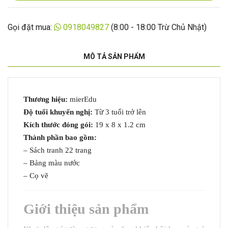
Gọi đặt mua:
0918049827
(8:00 - 18:00 Trừ Chủ Nhật)
MÔ TẢ SẢN PHẨM
Thương hiệu:
mierEdu
Độ tuổi khuyến nghị:
Từ 3 tuổi trở lên
Kích thước đóng gói:
19 x 8 x 1.2 cm
Thành phần bao gồm:
– Sách tranh 22 trang
– Bảng màu nước
– Cọ vẽ
Giới thiệu sản phẩm