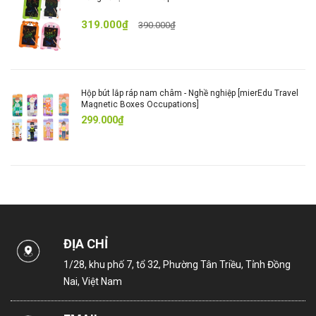
319.000₫
390.000₫
Hộp bút lắp ráp nam châm - Nghề nghiệp [mierEdu Travel
Magnetic Boxes Occupations]
299.000₫
ĐỊA CHỈ
1/28, khu phố 7, tổ 32, Phường Tân Triều, Tỉnh Đồng
Nai, Việt Nam