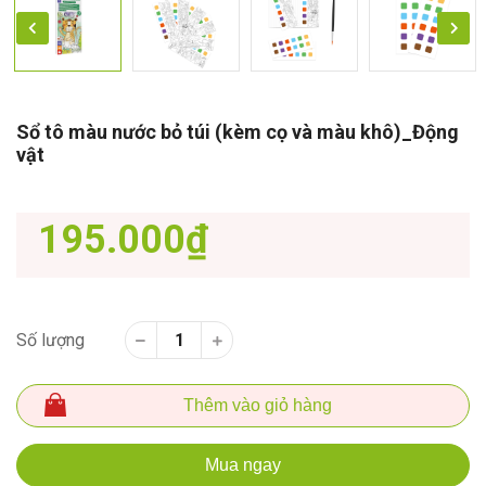
Sổ tô màu nước bỏ túi (kèm cọ và màu khô)_Động
vật
195.000₫
Số lượng
Thêm vào giỏ hàng
Mua ngay