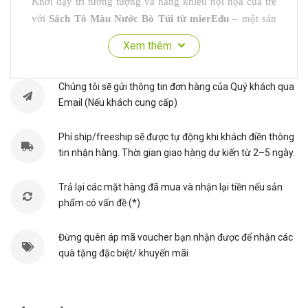
Khơi dậy trí tưởng tượng và năng khiếu hội họa của trẻ
với
Sách Tô Màu Nước Bò Túi từ mierEdu
– một sản
phẩm nghệ thuật độc đáo dành cho trẻ nhỏ yêu thích
Xem thêm
sáng tạo. Thiết kế nhỏ gọn, nhẹ nhàng giúp bé dễ dàng
mang theo và thỏa sức vẽ ở bất kỳ đâu cảm hứng xuất
Chúng tôi sẽ gửi thông tin đơn hàng của Quý khách qua
hiện.
Email (Nếu khách cung cấp)
Lợi ích nổi bật
Phí ship/freeship sẽ được tự động khi khách điền thông
tin nhận hàng. Thời gian giao hàng dự kiến từ 2–5 ngày.
Khuyến khích sáng tạo và cảm nhận màu sắc
Trẻ được tự do pha trộn màu sắc, khám phá thế giới
Trả lại các mặt hàng đã mua và nhận lại tiền nếu sản
hình ảnh thông qua từng trang sách – từ đó phát triển
phẩm có vấn đề (*)
khả năng thẩm mỹ và tư duy thị giác.
Đừng quên áp mã voucher bạn nhận được để nhận các
Tập trung và thư giãn
quà tặng đặc biệt/ khuyến mãi
Hoạt động tô màu giúp trẻ rèn luyện sự kiên nhẫn,
khả năng tập trung và đồng thời mang lại những phút
giây thư giãn nhẹ nhàng.