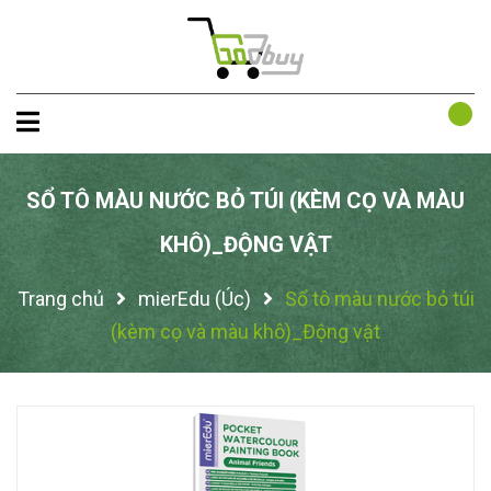
SỔ TÔ MÀU NƯỚC BỎ TÚI (KÈM CỌ VÀ MÀU
KHÔ)_ĐỘNG VẬT
Trang chủ
mierEdu (Úc)
Sổ tô màu nước bỏ túi
(kèm cọ và màu khô)_Động vật